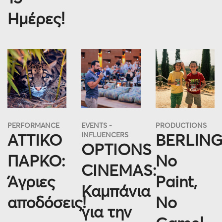
Ημέρες!
PERFORMANCE
EVENTS
PRODUCTIONS
ΑΤΤΙΚΟ
INFLUENCERS
BERLING
OPTIONS
ΠΑΡΚΟ:
No
CINEMAS:
Άγριες
Paint,
Καμπάνια
αποδόσεις!
No
για την