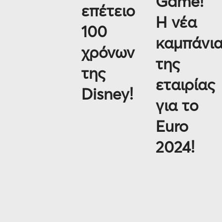
Game!
επέτειο
Η νέα
100
καμπάνι
χρόνων
της
της
εταιρίας
Disney!
για το
Euro
2024!