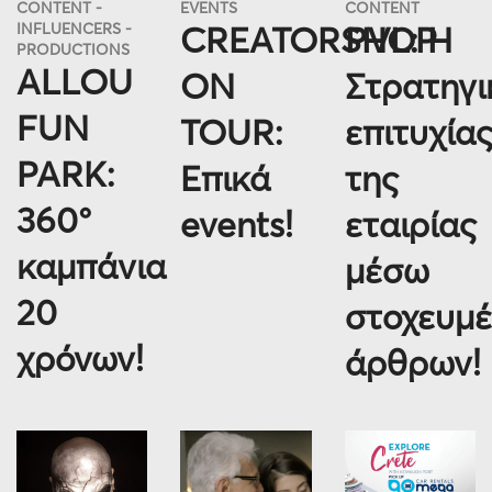
CONTENT
EVENTS
CONTENT
INFLUENCERS
CREATORSHOP
PVL: Η
PRODUCTIONS
ALLOU
ON
Στρατηγι
FUN
TOUR:
επιτυχία
PARK:
Επικά
της
360°
events!
εταιρίας
καμπάνια
μέσω
20
στοχευμ
χρόνων!
άρθρων!