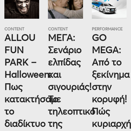
CONTENT
CONTENT
PERFORMANCE
ALLOU
ΜΕΓΑ:
GO
FUN
Σενάριο
MEGA:
PARK –
ελπίδας
Από το
Halloween:
και
ξεκίνημα
Πως
σιγουριάς!
στην
κατακτήσαμε
Το
κορυφή!
το
τηλεοπτικό
Πώς
διαδίκτυο
της
κυριαρχ