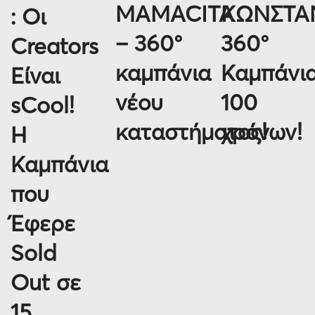
MAMACITA
ΚΩΝΣΤΑΝ
: Οι
– 360°
360°
Creators
καμπάνια
Καμπάνι
Είναι
νέου
100
sCool!
καταστήματος!
χρόνων!
Η
Καμπάνια
που
Έφερε
Sold
Out σε
15