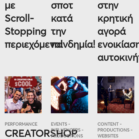
με
σποτ
στην
Scroll-
κατά
κρητική
Stopping
την
αγορά
περιεχόμενο!
πανδημία!
ενοικίασ
αυτοκινή
PERFORMANCE
EVENTS
CONTENT
CREATORSHOP
INFLUENCERS
PRODUCTIONS
PRODUCTIONS
WEBSITES