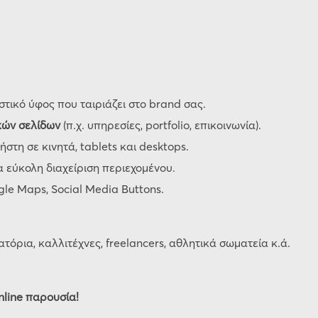
τικό ύφος που ταιριάζει στο brand σας.
κών σελίδων
(π.χ. υπηρεσίες, portfolio, επικοινωνία).
στη σε κινητά, tablets και desktops.
α εύκολη διαχείριση περιεχομένου.
le Maps, Social Media Buttons.
ατόρια, καλλιτέχνες, freelancers, αθλητικά σωματεία κ.ά.
nline παρουσία!