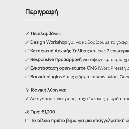
Περιγραφή
📌
Περιλαμβάνει:
✅
Design Workshop
για να καθορίσουμε το γραφισ
✅
Κατασκευή Αρχικής Σελίδας
και έως
7 εσωτερι
✅
Responsive προσαρμογή
για άψογη εμπειρία χρή
✅
Εγκατάσταση open-source CMS
(WordPress) γι
✅
Βασικά plugins
όπως φόρμα επικοινωνίας, Goog
💡
Ιδανική λύση για:
✔ Δικηγόρους, γιατρούς, αρχιτέκτονες, μικρά εστι
💰
Τιμή: €1,200
📈
Το τέλειο πρώτο βήμα για μια επαγγελματική o