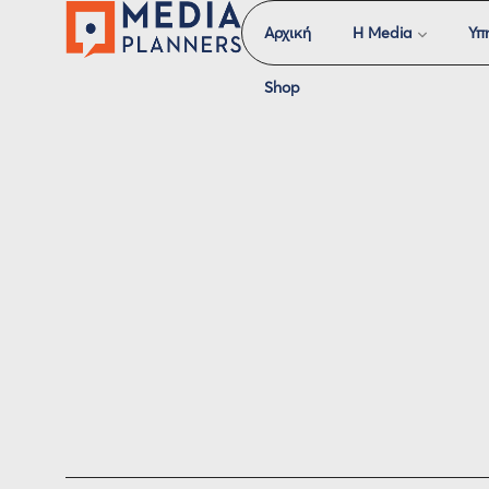
Αρχική
H Media
Υπ
Shop