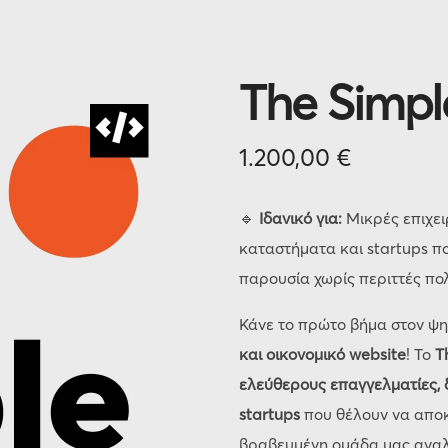
The Simple
1.200,00
€
🔹
Ιδανικό για:
Μικρές επιχει
καταστήματα και startups πο
παρουσία χωρίς περιττές πο
Κάνε το πρώτο βήμα στον ψ
και οικονομικό website
! Το
T
ελεύθερους επαγγελματίες, δ
startups
που θέλουν να απο
βραβευμένη ομάδα μας ανα