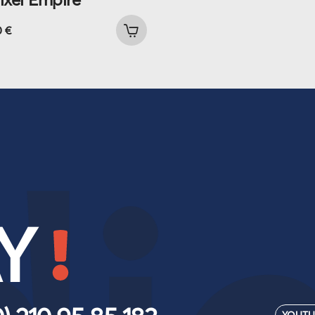
0
€
Y