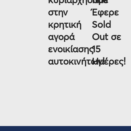
στην
Έφερε
κρητική
Sold
αγορά
Out σε
ενοικίασης
15
αυτοκινήτων!
Ημέρες!