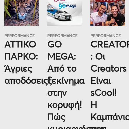
PERFORMANCE
PERFORMANCE
PERFORMANCE
ΑΤΤΙΚΟ
GO
CREATO
ΠΑΡΚΟ:
MEGA:
: Οι
Άγριες
Από το
Creators
αποδόσεις!
ξεκίνημα
Είναι
στην
sCool!
κορυφή!
Η
Πώς
Καμπάνι
κυριαρχήσαμε
που