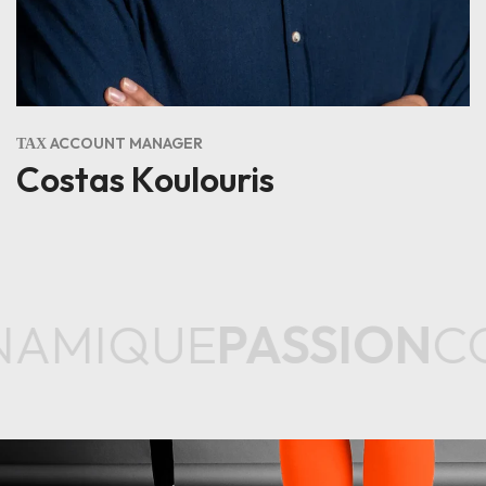
ΤΑΧ ACCOUNT MANAGER
Costas Koulouris
AMIQUE
PASSION
CO